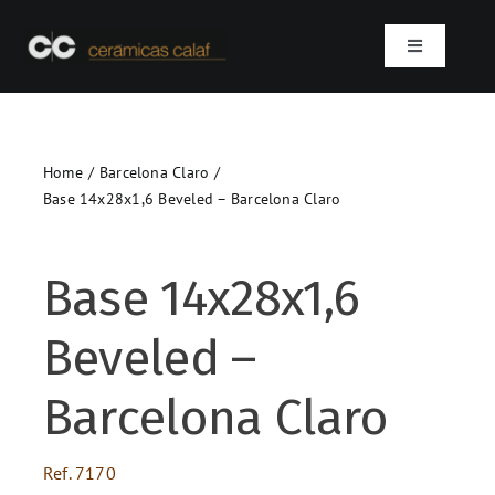
Skip
to
Toggle
content
Navigation
Home
Home
Barcelona Claro
Who we are
Base 14x28x1,6 Beveled – Barcelona Claro
Products
Base 14x28x1,6
Projects
Beveled –
Contact
Barcelona Claro
SEARCH
Ref.
7170
FOR: