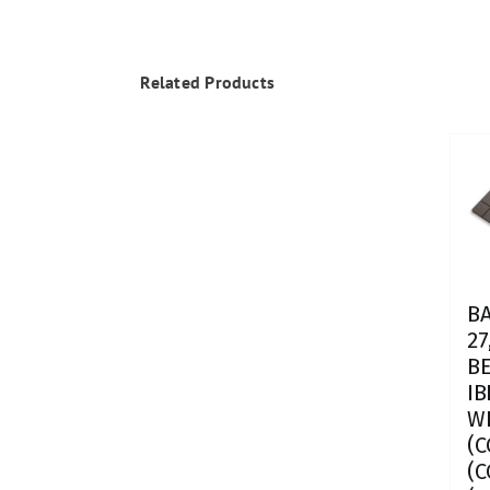
Related Products
B
27
BE
IB
W
(C
(C