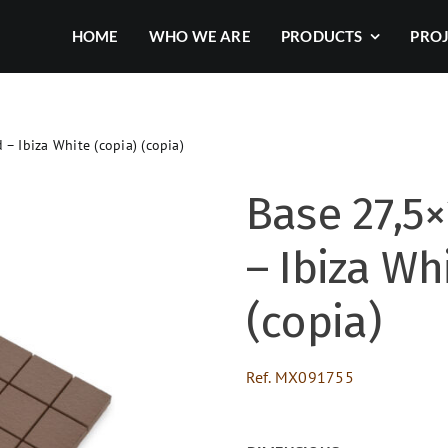
HOME
WHO WE ARE
PRODUCTS
PRO
 – Ibiza White (copia) (copia)
Base 27,5×
– Ibiza Wh
(copia)
Ref.
MX091755