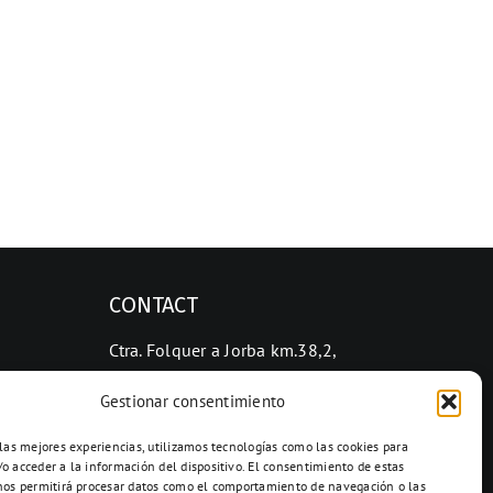
CONTACT
Ctra. Folquer a Jorba km.38,2,
08280 Calaf, Barcelona
Gestionar consentimiento
938 69 82 50
info@ceramicascalaf.com
 las mejores experiencias, utilizamos tecnologías como las cookies para
o acceder a la información del dispositivo. El consentimiento de estas
nos permitirá procesar datos como el comportamiento de navegación o las