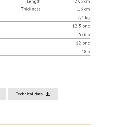
Length
27,5 cm
Thickness
1,6 cm
2,4 kg
12,5 one
576 a
12 one
48 a
Technical data