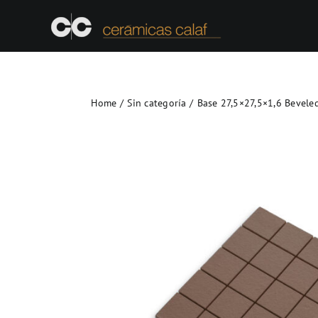
Skip
to
content
Home
Sin categoría
Base 27,5×27,5×1,6 Beveled