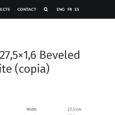
JECTS
CONTACT
ENG
FR
ES
27,5×1,6 Beveled
ite (copia)
Width
27,5 cm