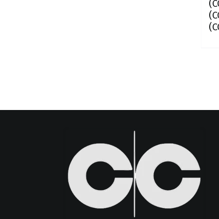
(C
(C
(C