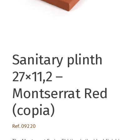
ENG
FR
Sanitary plinth
ES
27×11,2 –
Montserrat Red
(copia)
Ref.
09220