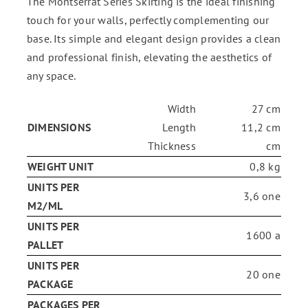
The Montserrat Series Skirting is the ideal finishing
touch for your walls, perfectly complementing our
base. Its simple and elegant design provides a clean
and professional finish, elevating the aesthetics of
any space.
Width
27 cm
DIMENSIONS
Length
11,2 cm
Thickness
cm
WEIGHT UNIT
0,8 kg
UNITS PER
3,6 one
M2/ML
UNITS PER
1600 a
PALLET
UNITS PER
20 one
PACKAGE
PACKAGES PER