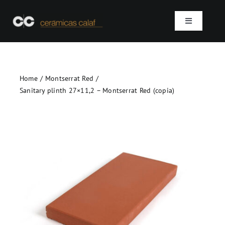
Skip
to
Toggle
content
Navigation
Home
Home
Montserrat Red
Who we are
Sanitary plinth 27×11,2 – Montserrat Red (copia)
Products
Projects
Contact
SEARCH
FOR: