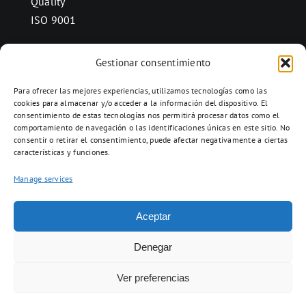
Quality
ISO 9001
Gestionar consentimiento
CONTACT
Para ofrecer las mejores experiencias, utilizamos tecnologías como las
Ctra. Folquer a Jorba km.38,2,
cookies para almacenar y/o acceder a la información del dispositivo. El
consentimiento de estas tecnologías nos permitirá procesar datos como el
08280 Calaf, Barcelona
comportamiento de navegación o las identificaciones únicas en este sitio. No
938 69 82 50
consentir o retirar el consentimiento, puede afectar negativamente a ciertas
características y funciones.
info@ceramicascalaf.com
Manage services
Aceptar
Web By What!
Denegar
Ver preferencias
ENG
FR
ES