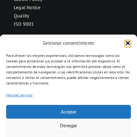
Legal Notice
Quality
ISO 9001
Gestionar consentimiento
CONTACT
Para ofrecer las mejores experiencias, utilizamos tecnologías como las
Ctra. Folquer a Jorba km.38,2,
cookies para almacenar y/o acceder a la información del dispositivo. El
consentimiento de estas tecnologías nos permitirá procesar datos como el
08280 Calaf, Barcelona
comportamiento de navegación o las identificaciones únicas en este sitio. No
938 69 82 50
consentir o retirar el consentimiento, puede afectar negativamente a ciertas
características y funciones.
info@ceramicascalaf.com
Manage services
Aceptar
Web By What!
Denegar