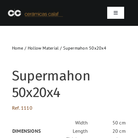
Skip
to
Toggle
content
Navigation
Home
Home
Hollow Material
Supermahon 50x20x4
Who we are
Products
Supermahon
50x20x4
Projects
Ref.
1110
Contact
Width
50 cm
SEARCH
DIMENSIONS
Length
20 cm
FOR: