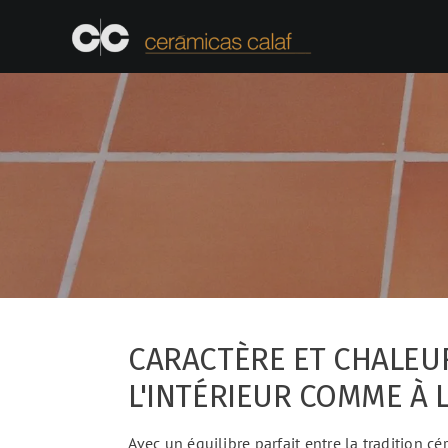
Skip
to
content
CARACTÈRE ET CHALEU
L'INTÉRIEUR COMME À 
Avec un équilibre parfait entre la tradition 