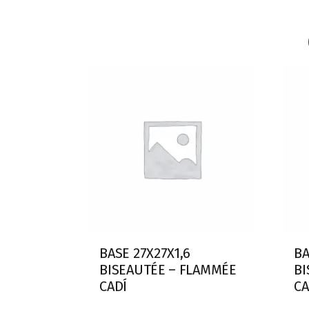
BASE 27X27X1,6
BA
BISEAUTÉE – FLAMMÉE
BI
CADÍ
CA