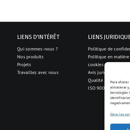
LIENS D'INTÉRÊT
LIENS JURIDIQU
Qui sommes-nous ?
Politique de confiden
Nos produits
Politique en matière
Projets
cookies
Travaillez avec nous
Avis juridique
Qualité
Para ofrecer
almacenar y/
ISO 9001
tecnologías 
identificacio
negativament
Gérer les ser