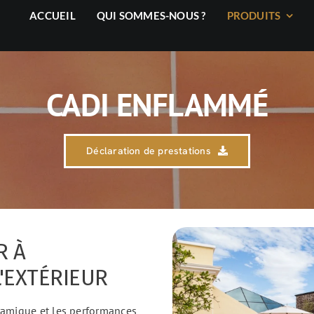
ACCUEIL
QUI SOMMES-NOUS ?
PRODUITS
CADI ENFLAMMÉ
Déclaration de prestations
R À
L'EXTÉRIEUR
céramique et les performances