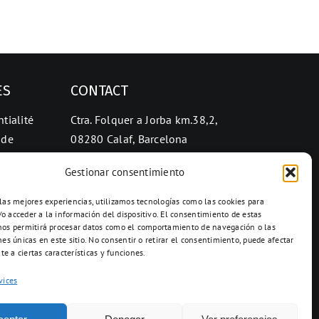
ES
CONTACT
tialité
Ctra. Folquer a Jorba km.38,2,
 de
08280 Calaf, Barcelona
938 69 82 50
Gestionar consentimiento
info@ceramicascalaf.com
 las mejores experiencias, utilizamos tecnologías como las cookies para
o acceder a la información del dispositivo. El consentimiento de estas
nos permitirá procesar datos como el comportamiento de navegación o las
nes únicas en este sitio. No consentir o retirar el consentimiento, puede afectar
e a ciertas características y funciones.
Web By What !
vices