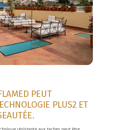
 FLAMED PEUT
TECHNOLOGIE PLUS2 ET
ISEAUTÉE.
chnique résistante aux taches peut être