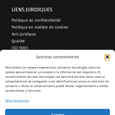
LIENS JURIDIQUES
Politique de confidentialité
Politique en matière de cookies
Avis juridique
Qualité
ISO 9001
Gestionar consentimiento
Para ofrecer las mejores experiencias, utilizamos tecnologías como las
CONTACT
cookies para almacenar y/o acceder a la información del dispositivo. El
consentimiento de estas tecnologías nos permitirá procesar datos como el
Ctra. Folquer a Jorba km.38,2,
comportamiento de navegación o las identificaciones únicas en este sitio. No
08280 Calaf, Barcelona
consentir o retirar el consentimiento, puede afectar negativamente a ciertas
características y funciones.
938 69 82 50
info@ceramicascalaf.com
Gérer les services
Aceptar