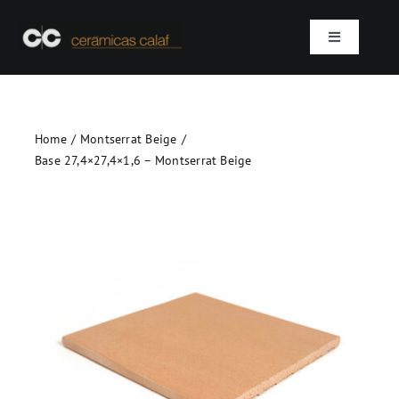
Skip
to
Toggle
content
Navigation
Accueil
Home
Montserrat Beige
Qui sommes-nous ?
Base 27,4×27,4×1,6 – Montserrat Beige
Produits
Projets
Contact
SEARCH
FOR: