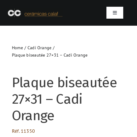
Skip
to
Toggle
content
Navigation
Accueil
Home
Cadí Orange
Qui sommes-nous ?
Plaque biseautée 27×31 – Cadi Orange
Produits
Plaque biseautée
Projets
27×31 – Cadi
Contact
Orange
SEARCH
Réf.
11350
FOR: