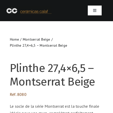
Skip
to
Toggle
content
Navigation
Accueil
Home
Montserrat Beige
Qui sommes-nous ?
Plinthe 27,4×6,5 – Montserrat Beige
Produits
Plinthe 27,4×6,5 –
Projets
Montserrat Beige
Contact
Réf.
8080
SEARCH
Le socle de la série Montserrat est la touche finale
FOR:
idéale pour vos murs, complétant parfaitement