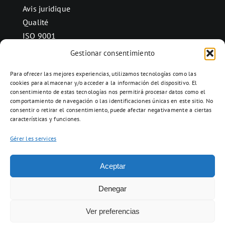
Avis juridique
Qualité
ISO 9001
Gestionar consentimiento
Para ofrecer las mejores experiencias, utilizamos tecnologías como las
CONTACT
cookies para almacenar y/o acceder a la información del dispositivo. El
consentimiento de estas tecnologías nos permitirá procesar datos como el
Ctra. Folquer a Jorba km.38,2,
comportamiento de navegación o las identificaciones únicas en este sitio. No
08280 Calaf, Barcelona
consentir o retirar el consentimiento, puede afectar negativamente a ciertas
características y funciones.
938 69 82 50
info@ceramicascalaf.com
Gérer les services
Aceptar
Web By What !
Denegar
Ver preferencias