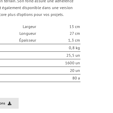
un terrain. Son fond assure une adhérence
est également disponible dans une version
core plus d’options pour vos projets.
Largeur
13 cm
Longueur
27 cm
Épaisseur
1,3 cm
0,8 kg
25,5 un
1600 un
20 un
80 a
ions