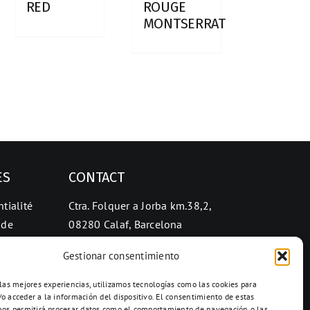
RED
ROUGE
MONTSERRAT
ES
CONTACT
tialité
Ctra. Folquer a Jorba km.38,2,
 de
08280 Calaf, Barcelona
938 69 82 50
Gestionar consentimiento
info@ceramicascalaf.com
 las mejores experiencias, utilizamos tecnologías como las cookies para
o acceder a la información del dispositivo. El consentimiento de estas
nos permitirá procesar datos como el comportamiento de navegación o las