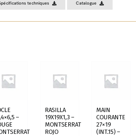
Spécifications techniques
Catalogue
OCLE
RASILLA
MAIN
,4×6,5 –
19X19X1,3 –
COURANTE
OUGE
MONTSERRAT
27×19
ONTSERRAT
ROJO
(INT.15) –