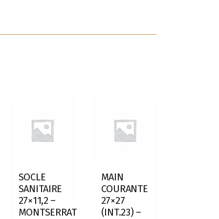
SOCLE
MAIN
SANITAIRE
COURANTE
27×11,2 –
27×27
MONTSERRAT
(INT.23) –