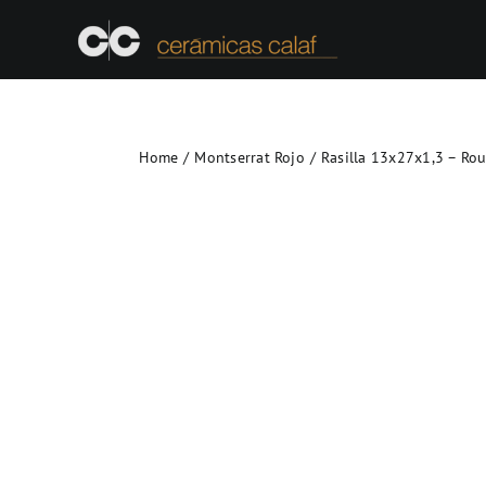
Skip
to
content
Home
Montserrat Rojo
Rasilla 13x27x1,3 – Ro