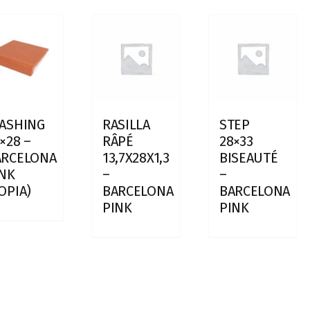
LASHING
RASILLA
STEP
×28 –
RÂPÉ
28×33
ARCELONA
13,7X28X1,3
BISEAUTÉ
INK
–
–
OPIA)
BARCELONA
BARCELONA
PINK
PINK