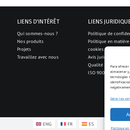
LIENS D'INTÉRÊT
LIENS JURIDIQU
Qui sommes-nous ?
Politique de confiden
Nos produits
Politique en matière
Projets
cookies
Travaillez avec nous
Avis juridique
Qualité
Para ofrecer
almacenar y/
ISO 9001
tecnologías 
identificacio
negativament
Gérer les ser
A
ENG
FR
ES
Politique en