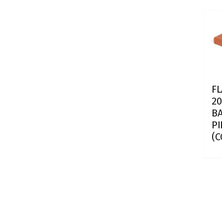
F
20
B
P
(C