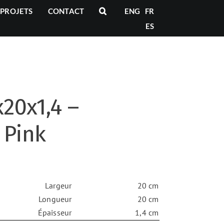
PROJETS
CONTACT
ENG
FR
ES
x20x1,4 –
 Pink
Largeur
20 cm
Longueur
20 cm
Épaisseur
1,4 cm