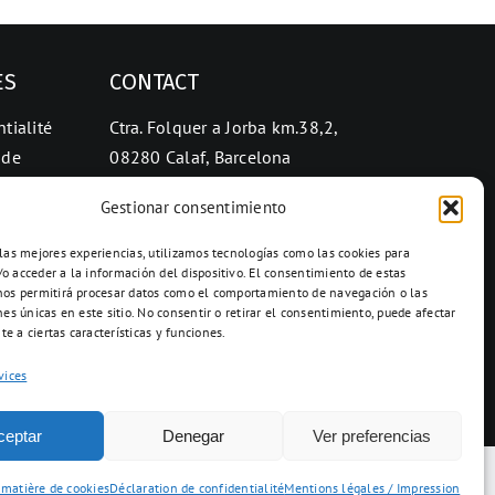
ES
CONTACT
tialité
Ctra. Folquer a Jorba km.38,2,
 de
08280 Calaf, Barcelona
938 69 82 50
Gestionar consentimiento
info@ceramicascalaf.com
 las mejores experiencias, utilizamos tecnologías como las cookies para
o acceder a la información del dispositivo. El consentimiento de estas
nos permitirá procesar datos como el comportamiento de navegación o las
nes únicas en este sitio. No consentir o retirar el consentimiento, puede afectar
e a ciertas características y funciones.
Web By What !
vices
ceptar
Denegar
Ver preferencias
 matière de cookies
Déclaration de confidentialité
Mentions légales / Impression