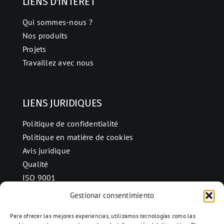
LIENS D'INTÉRÊT
Qui sommes-nous ?
Nos produits
Projets
Travaillez avec nous
LIENS JURIDIQUES
Politique de confidentialité
Politique en matière de cookies
Avis juridique
Qualité
ISO 9001
Gestionar consentimiento
Para ofrecer las mejores experiencias, utilizamos tecnologías como las
CONTACT