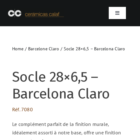
Skip
to
Toggle
content
Navigation
Accueil
Home
Barcelone Claro
Socle 28×6,5 – Barcelona Claro
Qui sommes-nous ?
Produits
Socle 28×6,5 –
Barcelona Claro
Projets
Réf.
7080
Contact
Le complément parfait de la finition murale,
SEARCH
idéalement assorti à notre base, offre une finition
FOR: