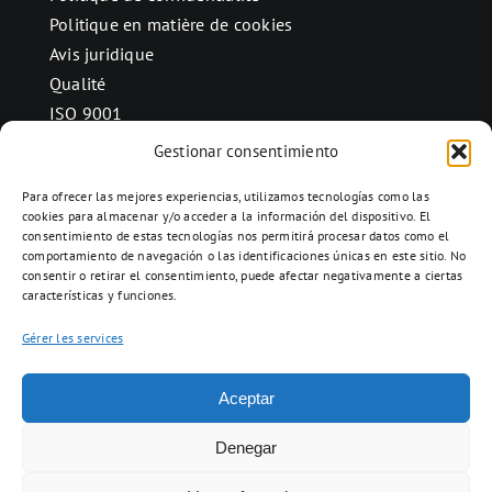
Politique en matière de cookies
Avis juridique
Qualité
ISO 9001
Gestionar consentimiento
Para ofrecer las mejores experiencias, utilizamos tecnologías como las
CONTACT
cookies para almacenar y/o acceder a la información del dispositivo. El
consentimiento de estas tecnologías nos permitirá procesar datos como el
Ctra. Folquer a Jorba km.38,2,
comportamiento de navegación o las identificaciones únicas en este sitio. No
08280 Calaf, Barcelona
consentir o retirar el consentimiento, puede afectar negativamente a ciertas
características y funciones.
938 69 82 50
info@ceramicascalaf.com
Gérer les services
Aceptar
Web By What !
Denegar