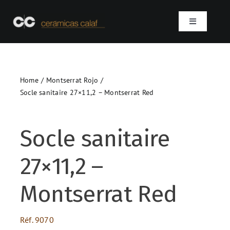
Skip
to
Toggle
content
Navigation
Accueil
Home
Montserrat Rojo
Qui sommes-nous ?
Socle sanitaire 27×11,2 – Montserrat Red
Produits
Socle sanitaire
Projets
27×11,2 –
Contact
Montserrat Red
SEARCH
Réf.
9070
FOR: