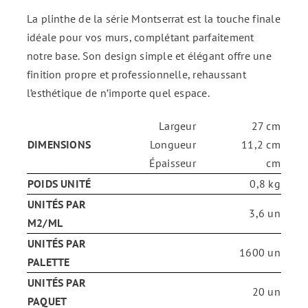
La plinthe de la série Montserrat est la touche finale
ENG
idéale pour vos murs, complétant parfaitement
notre base. Son design simple et élégant offre une
finition propre et professionnelle, rehaussant
FR
l’esthétique de n’importe quel espace.
ES
Largeur
27 cm
DIMENSIONS
Longueur
11,2 cm
Épaisseur
cm
POIDS UNITÉ
0,8 kg
UNITÉS PAR
3,6 un
M2/ML
UNITÉS PAR
1600 un
PALETTE
UNITÉS PAR
20 un
PAQUET