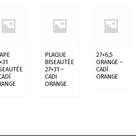
TAPE
PLAQUE
27×6,5
×31
BISEAUTÉE
ORANGE –
ISEAUTÉE
27×31 –
CADÍ
CADÍ
CADI
ORANGE
RANGE
ORANGE