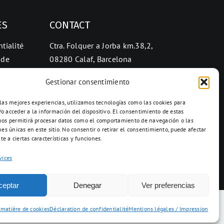
ES
CONTACT
tialité
Ctra. Folquer a Jorba km.38,2,
 de
08280 Calaf, Barcelona
938 69 82 50
Gestionar consentimiento
info@ceramicascalaf.com
 las mejores experiencias, utilizamos tecnologías como las cookies para
o acceder a la información del dispositivo. El consentimiento de estas
nos permitirá procesar datos como el comportamiento de navegación o las
nes únicas en este sitio. No consentir o retirar el consentimiento, puede afectar
e a ciertas características y funciones.
Web By What !
vices
ceptar
Denegar
Ver preferencias
 matière de cookies
Déclaration de confidentialité
Mentions légales / Impression