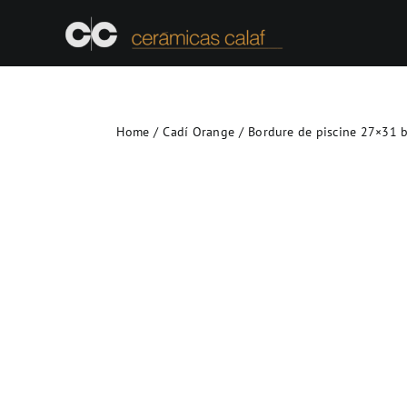
Skip
to
content
Home
Cadí Orange
Bordure de piscine 27×31 