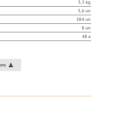
3,5 kg
3,6 un
384 un
8 un
48 a
ions