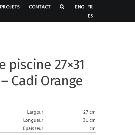
PROJETS
CONTACT
ENG
FR
ES
 piscine 27×31
 – Cadi Orange
Largeur
27 cm
Longueur
31 cm
Épaisseur
cm