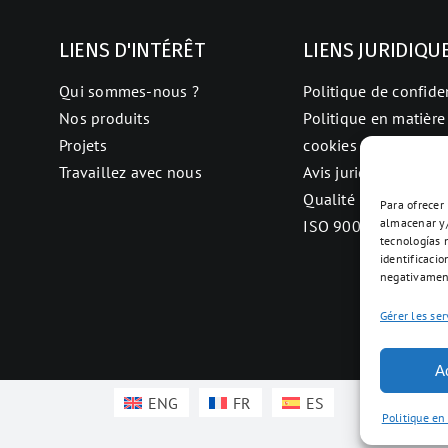
LIENS D'INTÉRÊT
LIENS JURIDIQU
Qui sommes-nous ?
Politique de confiden
Nos produits
Politique en matière
Projets
cookies
Travaillez avec nous
Avis juridique
Qualité
Para ofrecer
almacenar y/
ISO 9001
tecnologías 
identificacio
negativament
Gérer les ser
A
ENG
FR
ES
Politique en