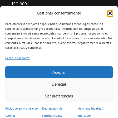
ISO 9001
Gestionar consentimiento
Para ofrecer las mejores experiencias, utilizamos tecnologías como las
CONTACT
cookies para almacenar y/o acceder a la información del dispositivo. El
consentimiento de estas tecnologías nos permitirá procesar datos como el
Ctra. Folquer a Jorba km.38,2,
comportamiento de navegación o las identificaciones únicas en este sitio. No
08280 Calaf, Barcelona
consentir o retirar el consentimiento, puede afectar negativamente a ciertas
características y funciones.
938 69 82 50
info@ceramicascalaf.com
Gérer les services
Aceptar
Web By What !
Denegar
Ver preferencias
ENG
FR
ES
Politique en matière de
Déclaration de
Mentions légales /
cookies
confidentialité
Impression