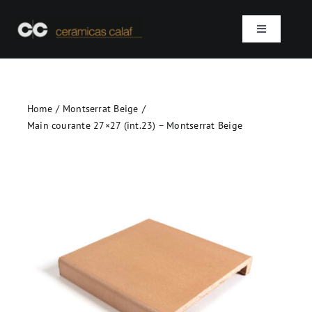
Skip
to
Toggle
content
Navigation
Accueil
Home
Montserrat Beige
Qui sommes-nous ?
Main courante 27×27 (int.23) – Montserrat Beige
Produits
Projets
Contact
SEARCH
FOR: