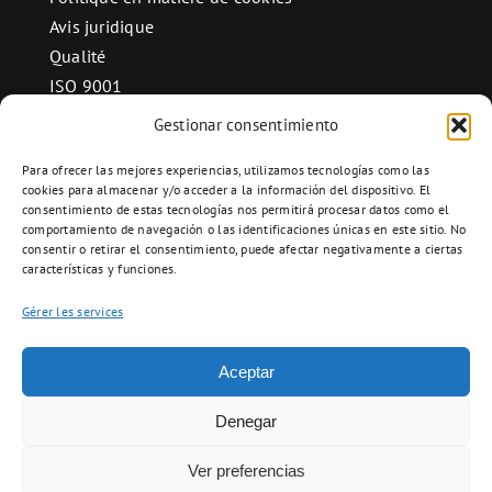
Avis juridique
Qualité
ISO 9001
Gestionar consentimiento
Para ofrecer las mejores experiencias, utilizamos tecnologías como las
CONTACT
cookies para almacenar y/o acceder a la información del dispositivo. El
consentimiento de estas tecnologías nos permitirá procesar datos como el
Ctra. Folquer a Jorba km.38,2,
comportamiento de navegación o las identificaciones únicas en este sitio. No
08280 Calaf, Barcelona
consentir o retirar el consentimiento, puede afectar negativamente a ciertas
características y funciones.
938 69 82 50
info@ceramicascalaf.com
Gérer les services
Aceptar
Web By What !
Denegar
Ver preferencias