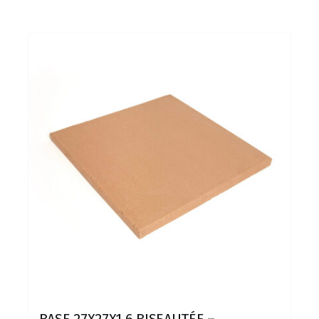
BASE 27X27X1,6 BISEAUTÉE –