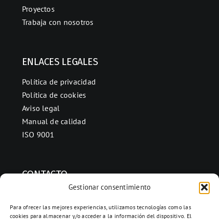
Proyectos
Trabaja con nosotros
ENLACES LEGALES
Política de privacidad
Política de cookies
Aviso legal
Manual de calidad
ISO 9001
CONTACTO
Gestionar consentimiento
Ctra. Folquer a Jorba km.38,2,
08280 Calaf, Barcelona
Para ofrecer las mejores experiencias, utilizamos tecnologías como las
cookies para almacenar y/o acceder a la información del dispositivo. El