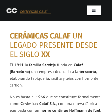
Skip
to
Toggle
content
Navigation
Inicio
CERÁMICAS CALAF
UN
Quienes somos
LEGADO PRESENTE DESDE
EL SIGLO
XX
Productos
El
1911
la
familia Servitje
funda en
Calaf
(Barcelona)
una empresa dedicada a la
terracota
,
Proyectos
elaborando tabiquería, rasilla y tejas con horno de
carbón.
Contacto
No es hasta el
1966
que se constituye formalmente
SEARCH
como
Cerámicas Calaf S.A.
, con una nueva fábrica
FOR:
equipada con un
horno continuo Hoffmann de fuel
,