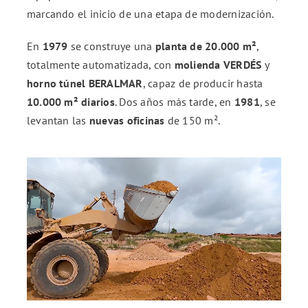
marcando el inicio de una etapa de modernización.
ENG
En
1979
se construye una
planta de 20.000 m²
,
totalmente automatizada, con
molienda VERDÉS
y
FR
horno túnel BERALMAR
, capaz de producir hasta
10.000 m² diarios
. Dos años más tarde, en
1981
, se
levantan las
nuevas oficinas
de 150 m².
ES