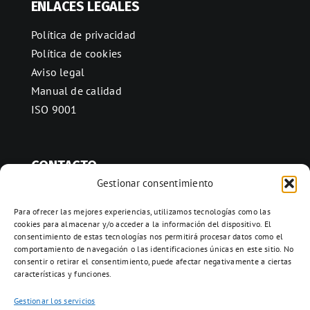
ENLACES LEGALES
Política de privacidad
Política de cookies
Aviso legal
Manual de calidad
ISO 9001
CONTACTO
Gestionar consentimiento
Ctra. Folquer a Jorba km.38,2,
08280 Calaf, Barcelona
Para ofrecer las mejores experiencias, utilizamos tecnologías como las
cookies para almacenar y/o acceder a la información del dispositivo. El
938 69 82 50
consentimiento de estas tecnologías nos permitirá procesar datos como el
info@ceramicascalaf.com
comportamiento de navegación o las identificaciones únicas en este sitio. No
consentir o retirar el consentimiento, puede afectar negativamente a ciertas
características y funciones.
Gestionar los servicios