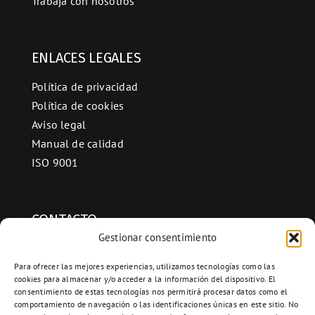
Trabaja con nosotros
ENLACES LEGALES
Política de privacidad
Política de cookies
Aviso legal
Manual de calidad
ISO 9001
CONTACTO
Gestionar consentimiento
Ctra. Folquer a Jorba km.38,2,
08280 Calaf, Barcelona
Para ofrecer las mejores experiencias, utilizamos tecnologías como las
cookies para almacenar y/o acceder a la información del dispositivo. El
938 69 82 50
consentimiento de estas tecnologías nos permitirá procesar datos como el
info@ceramicascalaf.com
comportamiento de navegación o las identificaciones únicas en este sitio. No