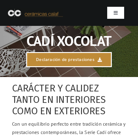
Skip
to
Toggle
content
Navigation
Inicio
CADÍ XOCOLAT
Quienes somos
Declaración de prestaciones
Productos
CARÁCTER Y CALIDEZ
Proyectos
TANTO EN INTERIORES
COMO EN EXTERIORES
Contacto
Con un equilibrio perfecto entre tradición cerámica y
SEARCH
prestaciones contemporáneas, la Serie Cadí ofrece
FOR: