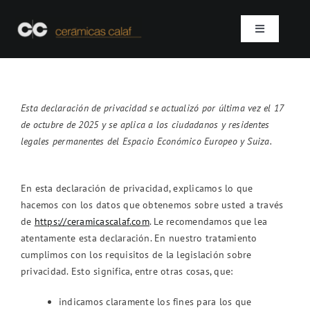
Skip
to
Toggle
content
Navigation
Inicio
Esta declaración de privacidad se actualizó por última vez el 17
Quienes somos
de octubre de 2025 y se aplica a los ciudadanos y residentes
legales permanentes del Espacio Económico Europeo y Suiza.
Productos
En esta declaración de privacidad, explicamos lo que
Proyectos
hacemos con los datos que obtenemos sobre usted a través
de
https://ceramicascalaf.com
. Le recomendamos que lea
atentamente esta declaración. En nuestro tratamiento
Contacto
cumplimos con los requisitos de la legislación sobre
privacidad. Esto significa, entre otras cosas, que:
SEARCH
indicamos claramente los fines para los que
FOR: