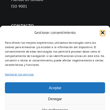
ISO 9001
CONTACTO
Gestionar consentimiento
Ctra. Folquer a Jorba km.38,2,
08280 Calaf, Barcelona
Para ofrecer las mejores experiencias, utilizamos tecnologías como las
cookies para almacenar y/o acceder a la información del dispositivo. El
938 69 82 50
consentimiento de estas tecnologías nos permitirá procesar datos como el
info@ceramicascalaf.com
comportamiento de navegación o las identificaciones únicas en este sitio. No
consentir o retirar el consentimiento, puede afectar negativamente a ciertas
características y funciones.
Gestionar los servicios
Acceso clientes
Aceptar
Web By What!
Denegar
Ver preferencias