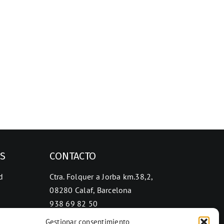
ES
CONTACTO
d
Ctra. Folquer a Jorba km.38,2,
08280 Calaf, Barcelona
938 69 82 50
info@ceramicascalaf.com
Gestionar consentimiento