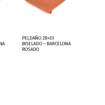
PELDAÑO 28×33
NA
BISELADO – BARCELONA
ROSADO