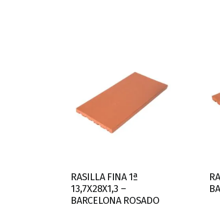
RASILLA FINA 1ª
RA
13,7X28X1,3 –
B
BARCELONA ROSADO