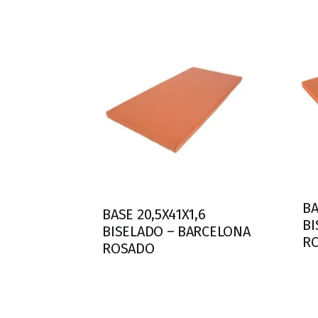
BA
BASE 20,5X41X1,6
BI
BISELADO – BARCELONA
R
ROSADO