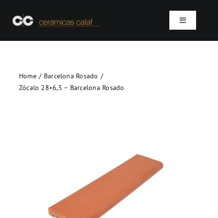
Skip
to
Toggle
content
Navigation
Inicio
Home
Barcelona Rosado
Quienes somos
Zócalo 28×6,5 – Barcelona Rosado
Productos
Proyectos
Contacto
SEARCH
FOR: