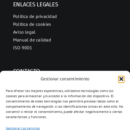
ENLACES LEGALES
Política de privacidad
Política de cookies
Aviso legal
Manual de calidad
ISO 9001
CONTACTO
Gestionar consentimiento
Ctra. Folquer a Jorba km.38,2,
08280 Calaf, Barcelona
Para ofrecer las mejores experiencias, utilizamos tecnologías como las
cookies para almacenar y/o acceder a la información del dispositivo. El
938 69 82 50
consentimiento de estas tecnologías nos permitirá procesar datos como el
info@ceramicascalaf.com
comportamiento de navegación o las identificaciones únicas en este sitio. No
consentir o retirar el consentimiento, puede afectar negativamente a ciertas
características y funciones.
Gestionar los servicios