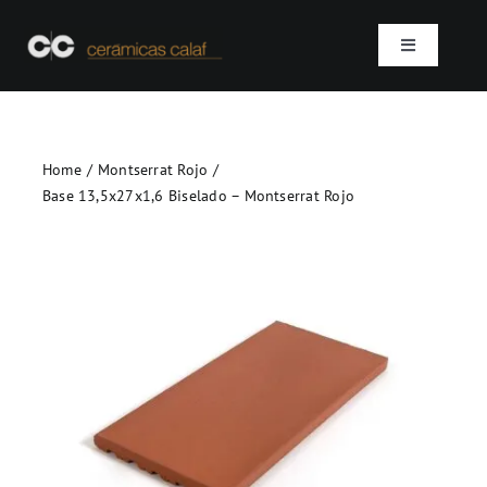
Skip
to
Toggle
content
Navigation
Inicio
Home
Montserrat Rojo
Quienes somos
Base 13,5x27x1,6 Biselado – Montserrat Rojo
Productos
Proyectos
Contacto
SEARCH
FOR: