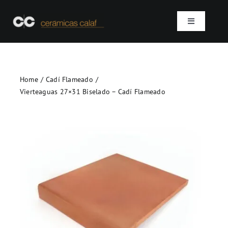
Skip
to
Toggle
content
Navigation
Inicio
Home
Cadí Flameado
Quienes somos
Vierteaguas 27×31 Biselado – Cadí Flameado
Productos
Proyectos
Contacto
SEARCH
FOR: