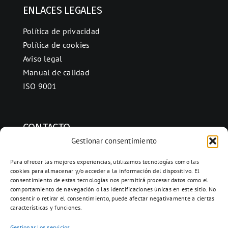
ENLACES LEGALES
Política de privacidad
Política de cookies
Aviso legal
Manual de calidad
ISO 9001
CONTACTO
Gestionar consentimiento
Ctra. Folquer a Jorba km.38,2,
08280 Calaf, Barcelona
Para ofrecer las mejores experiencias, utilizamos tecnologías como las
cookies para almacenar y/o acceder a la información del dispositivo. El
938 69 82 50
consentimiento de estas tecnologías nos permitirá procesar datos como el
info@ceramicascalaf.com
comportamiento de navegación o las identificaciones únicas en este sitio. No
consentir o retirar el consentimiento, puede afectar negativamente a ciertas
características y funciones.
Gestionar los servicios