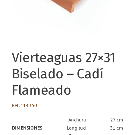
ENG
FR
Vierteaguas 27×31
ES
Biselado – Cadí
Flameado
Ref.
114350
Anchura
27 cm
DIMENSIONES
Longitud
31 cm