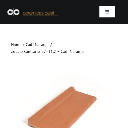
Skip
to
Toggle
content
Navigation
Inicio
Home
Cadí Naranja
Quienes somos
Zócalo sanitario 27×11,2 – Cadí Naranja
Productos
Proyectos
Contacto
SEARCH
FOR: