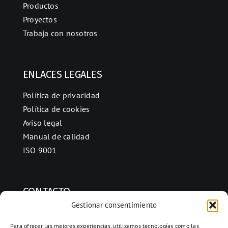
Productos
Proyectos
Trabaja con nosotros
ENLACES LEGALES
Política de privacidad
Política de cookies
Aviso legal
Manual de calidad
ISO 9001
CONTACTO
Gestionar consentimiento
Ctra. Folquer a Jorba km.38,2,
08280 Calaf, Barcelona
Para ofrecer las mejores experiencias, utilizamos tecnologías como las