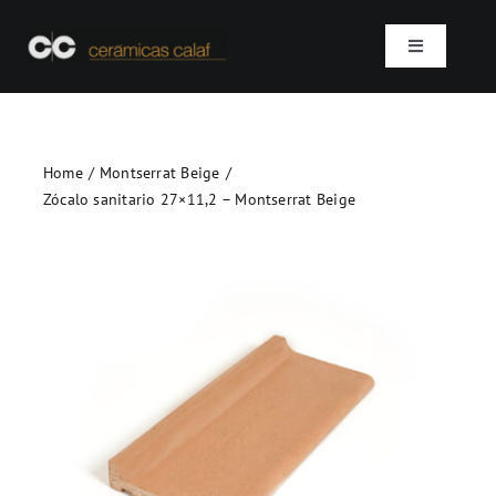
Skip
to
Toggle
content
Navigation
Inicio
Home
Montserrat Beige
Quienes somos
Zócalo sanitario 27×11,2 – Montserrat Beige
Productos
Proyectos
Contacto
SEARCH
FOR: