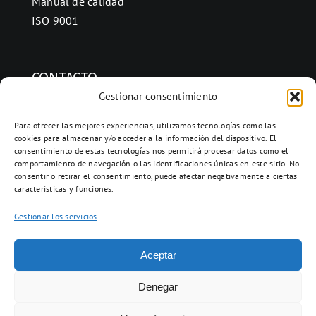
Manual de calidad
ISO 9001
CONTACTO
Gestionar consentimiento
Ctra. Folquer a Jorba km.38,2,
08280 Calaf, Barcelona
Para ofrecer las mejores experiencias, utilizamos tecnologías como las
cookies para almacenar y/o acceder a la información del dispositivo. El
938 69 82 50
consentimiento de estas tecnologías nos permitirá procesar datos como el
info@ceramicascalaf.com
comportamiento de navegación o las identificaciones únicas en este sitio. No
consentir o retirar el consentimiento, puede afectar negativamente a ciertas
características y funciones.
Gestionar los servicios
Acceso clientes
Aceptar
Web By What!
Denegar