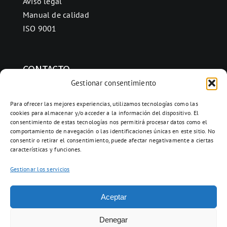
Aviso legal
Manual de calidad
ISO 9001
CONTACTO
Gestionar consentimiento
Ctra. Folquer a Jorba km.38,2,
08280 Calaf, Barcelona
Para ofrecer las mejores experiencias, utilizamos tecnologías como las
cookies para almacenar y/o acceder a la información del dispositivo. El
938 69 82 50
consentimiento de estas tecnologías nos permitirá procesar datos como el
info@ceramicascalaf.com
comportamiento de navegación o las identificaciones únicas en este sitio. No
consentir o retirar el consentimiento, puede afectar negativamente a ciertas
características y funciones.
Gestionar los servicios
Acceso clientes
Aceptar
Web By What!
Denegar