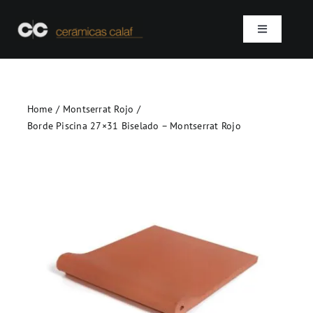
Skip
to
Toggle
content
Navigation
Inicio
Home
Montserrat Rojo
Quienes somos
Borde Piscina 27×31 Biselado – Montserrat Rojo
Productos
Proyectos
Contacto
SEARCH
FOR: