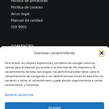
Política de privacidad
Política de cookies
Aviso legal
Manual de calidad
ISO 9001
CONTACTO
Gestionar consentimiento
Ctra. Folquer a Jorba km.38,2,
08280 Calaf, Barcelona
Para ofrecer las mejores experiencias, utilizamos tecnologías como las
cookies para almacenar y/o acceder a la información del dispositivo. El
938 69 82 50
consentimiento de estas tecnologías nos permitirá procesar datos como el
info@ceramicascalaf.com
comportamiento de navegación o las identificaciones únicas en este sitio. No
consentir o retirar el consentimiento, puede afectar negativamente a ciertas
características y funciones.
Gestionar los servicios
Acceso clientes
Aceptar
Web By What!