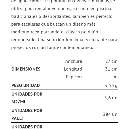
de aplicaciones. Disponible en diversas medidas,se
utiliza para rematar ventanas,así como en piscinas
tradicionales o desbordantes. También es perfecto
para escaleras que buscan un diseño más
moderno,reemplazando el clásico peldaño
redondeado. Una solución funcional y elegante para
proyectos con un toque contemporáneo.
Anchura
27 cm
DIMENSIONES
Longitud
31 cm
Espesor
cm
PESO UNIDAD
3,5 kg
UNIDADES POR
3,6 un
M2/ML
UNIDADES POR
384 un
PALET
UNIDADES POR