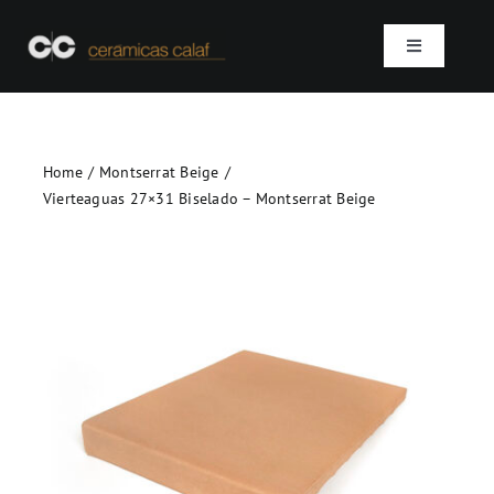
Skip
to
Toggle
content
Navigation
Inicio
Home
Montserrat Beige
Quienes somos
Vierteaguas 27×31 Biselado – Montserrat Beige
Productos
Proyectos
Contacto
SEARCH
FOR: