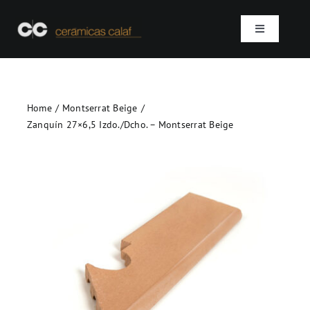
Skip
to
Toggle
content
Navigation
Inicio
Home
Montserrat Beige
Quienes somos
Zanquín 27×6,5 Izdo./Dcho. – Montserrat Beige
Productos
Proyectos
Contacto
SEARCH
FOR: