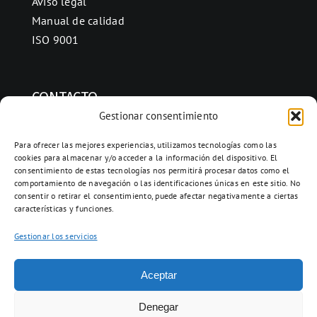
Aviso legal
Manual de calidad
ISO 9001
CONTACTO
Gestionar consentimiento
Ctra. Folquer a Jorba km.38,2,
08280 Calaf, Barcelona
Para ofrecer las mejores experiencias, utilizamos tecnologías como las
cookies para almacenar y/o acceder a la información del dispositivo. El
938 69 82 50
consentimiento de estas tecnologías nos permitirá procesar datos como el
info@ceramicascalaf.com
comportamiento de navegación o las identificaciones únicas en este sitio. No
consentir o retirar el consentimiento, puede afectar negativamente a ciertas
características y funciones.
Gestionar los servicios
Acceso clientes
Aceptar
Web By What!
Denegar